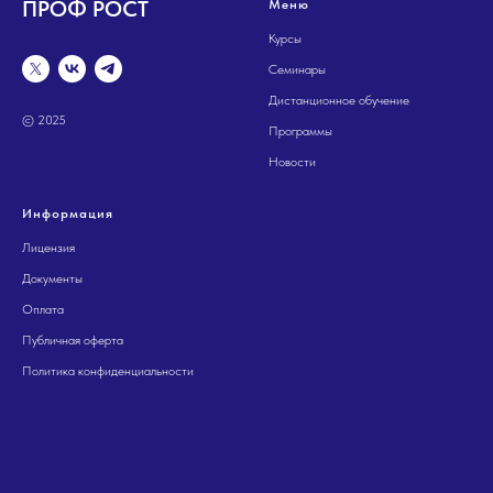
ПРОФ РОСТ
Меню
Tilda
Made on
Курсы
Семинары
Дистанционное обучение
© 2025
Программы
Новости
Информация
Лицензия
Документы
Оплата
Публичная оферта
Политика конфиденциальности